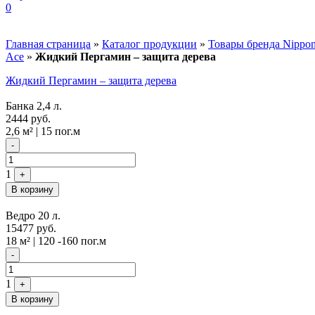
0
Главная страница
»
Каталог продукции
»
Товары бренда Nippo
Ace
»
Жидкий Пергамин – защита дерева
Жидкий Пергамин – защита дерева
Банка 2,4 л.
2444
руб.
2,6 м² | 15 пог.м
Quantity
-
1
+
В корзину
Ведро 20 л.
15477
руб.
18 м² | 120 -160 пог.м
Quantity
-
1
+
В корзину