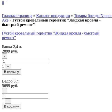
0
Главная страница
»
Каталог продукции
»
Товары бренда Nippo
Ace
»
Густой кровельный герметик "Жидкая кровля -
быстрый ремонт"
Густой кровельный герметик "Жидкая кровля - быстрый
ремонт"
Банка 2,4 л.
2899
руб.
Quantity
-
1
+
В корзину
Ведро 5 л.
5699
руб.
Quantity
-
1
+
В корзину